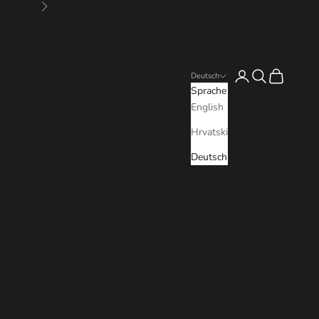
Vor
Anmelden
Suchen
Warenkorb
Deutsch
Sprache
English
Hrvatski
Deutsch