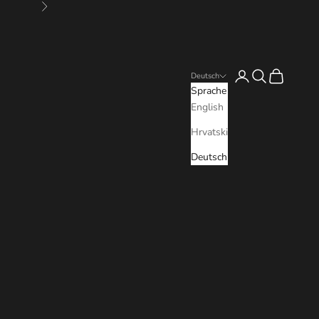
Vor
Anmelden
Suchen
Warenkorb
Deutsch
Sprache
English
Hrvatski
Deutsch