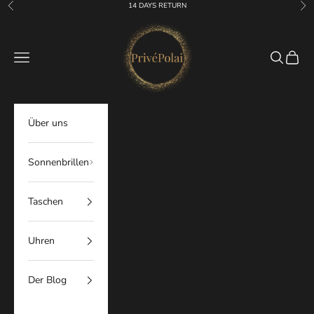
Zum Inhalt springen
14 DAYS RETURN
Zurück
Vor
PrivePolai
Menü
Suchen
Waren
Über uns
Sonnenbrillen
Taschen
Uhren
Der Blog