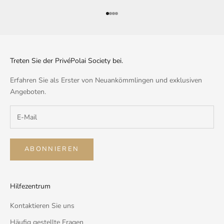
Gehe zu Element 1
Gehe zu Element 2
Gehe zu Element 3
Gehe zu Element 4
Treten Sie der PrivéPolai Society bei.
Erfahren Sie als Erster von Neuankömmlingen und exklusiven
Angeboten.
ABONNIEREN
Hilfezentrum
Kontaktieren Sie uns
Häufig gestellte Fragen